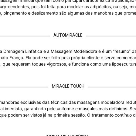
assagem manual que tem como principal característica a aplicação 
preendentes, pois foi feita para modelar os adipócitos, ou seja, mov
o, pinçamento e deslizamento são algumas das manobras que promet
AUTOMIRACLE
 Drenagem Linfática e a Massagem Modeladora e é um “resumo” d
enata França. Ela pode ser feita pela própria cliente e serve como m
 que requerem toques vigorosos, e funciona como uma lipoescultura
MIRACLE TOUCH
manobras exclusivas das técnicas das massagens modeladora redut
l imediata, garantindo pele uniforme e músculos mais definidos. S
que podem ser vistos já na primeira sessão. O tratamento contínuo d